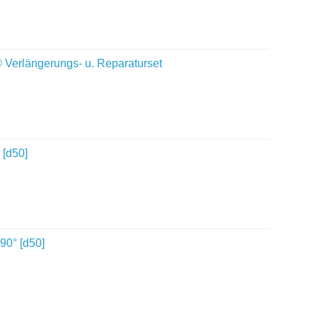
rlängerungs- u. Reparaturset
[d50]
0° [d50]