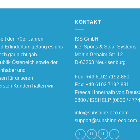
KONTAKT
eit den 70er Jahren
ISS GmbH
nd Erfindertum gelang es uns
Ice, Sports & Solar Systems
ch gar nicht gab.
Martin-Behaim-Str. 12
ublik Österreich sowie der
D-63263 Neu-Isenburg
inhaber und
Fon:
+49 6102 7192-880
sen für unseren
Fax: +49 6102 7192-881
rsten Kunden hatten wir
Freecall innerhalb von Deuts
0800 / ISSHELP (0800 / 477
info@sunshine-eco.com
support@sunshine-eco.com