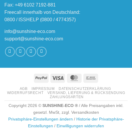
Fax: +49 6102 7192-881
Freecall innerhalb von Deutschland:
0800 / ISSHELP (0800 / 4774357)
info@sunshine-eco.com
support@sunshine-eco.com
PayPal
Visa
MasterCard
Bank
Transfer
AGB
IMPRESSUM
DATENSCHUTZERKLÄRUNG
WIDERRUFSRECHT
VERSAND, LIEFERUNG & RÜCKSENDUNG
ZAHLUNGSARTEN
Copyright 2026 ©
SUNSHINE-ECO ®
/ Alle Preisangaben inkl.
gesetzl. MwSt, zzgl. Versandkosten
Privatsphäre-Einstellungen ändern
/
Historie der Privatsphäre-
Einstellungen
/
Einwilligungen widerrufen